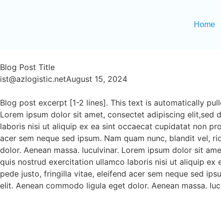
Home
Blog Post Title
ist@azlogistic.net
August 15, 2024
Blog post excerpt [1-2 lines]. This text is automatically pu
Lorem ipsum dolor sit amet, consectet adipiscing elit,sed 
laboris nisi ut aliquip ex ea sint occaecat cupidatat non pr
acer sem neque sed ipsum. Nam quam nunc, blandit vel, rid
dolor. Aenean massa. luculvinar. Lorem ipsum dolor sit ame
quis nostrud exercitation ullamco laboris nisi ut aliquip e
pede justo, fringilla vitae, eleifend acer sem neque sed ip
elit. Aenean commodo ligula eget dolor. Aenean massa. lucu