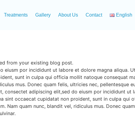
Treatments
Gallery
About Us
Contact
English
lled from your existing blog post.
do eiusm por incididunt ut labore et dolore magna aliqua. 
oident, sunt in culpa qui officia mollit natoque consequat ma
iculus mus. Donec quam felis, ultricies nec, pellentesque 
t, consectet adipiscing elit,sed do eiusm por incididunt ut
x ea sint occaecat cupidatat non proident, sunt in culpa qu
sum. Nam quam nunc, blandit vel, ridiculus mus. Donec quam f
lvinar.