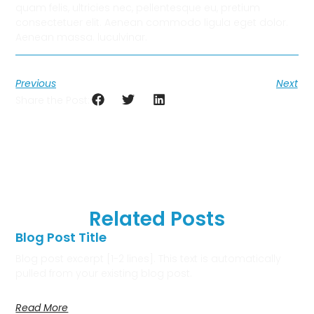
quam felis, ultricies nec, pellentesque eu, pretium
consectetuer elit. Aenean commodo ligula eget dolor.
Aenean massa. luculvinar.
Previous
Next
Share the Post:
Related Posts
Blog Post Title
Blog post excerpt [1-2 lines]. This text is automatically
pulled from your existing blog post.
Read More