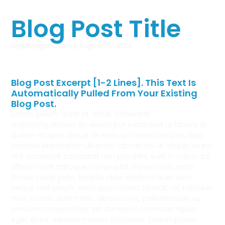
Blog Post Title
Ist@azlogistic.net
August 15, 2024
Blog Post Excerpt [1-2 Lines]. This Text Is
Automatically Pulled From Your Existing
Blog Post.
Lorem ipsum dolor sit amet, consectet
adipiscing elit,sed do eiusm por incididunt ut labore et
dolore magna aliqua. Ut enim ad minim veniam, quis
nostrud exercitation ullamco laboris nisi ut aliquip ex ea
sint occaecat cupidatat non proident, sunt in culpa qui
officia mollit natoque consequat massa quis enim.
Donec pede justo, fringilla vitae, eleifend acer sem
neque sed ipsum. Nam quam nunc, blandit vel, ridiculus
mus. Donec quam felis, ultricies nec, pellentesque eu,
pretium consectetuer elit. Aenean commodo ligula
eget dolor. Aenean massa. luculvinar. Lorem ipsum