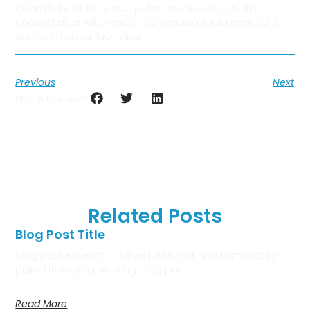
quam felis, ultricies nec, pellentesque eu, pretium
consectetuer elit. Aenean commodo ligula eget dolor.
Aenean massa. luculvinar.
Previous
Next
Share the Post:
Related Posts
Blog Post Title
Blog post excerpt [1-2 lines]. This text is automatically
pulled from your existing blog post.
Read More