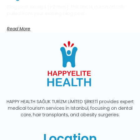
Blog post excerpt [1-2 lines]. This text is automatically
pulled from your existing blog post.
Read More
HAPPY HEALTH SAĞLIK TURİZM LİMİTED ŞİRKETİ provides expert
medical tourism services in Istanbul, focusing on dental
care, hair transplants, and obesity surgeries.
Location