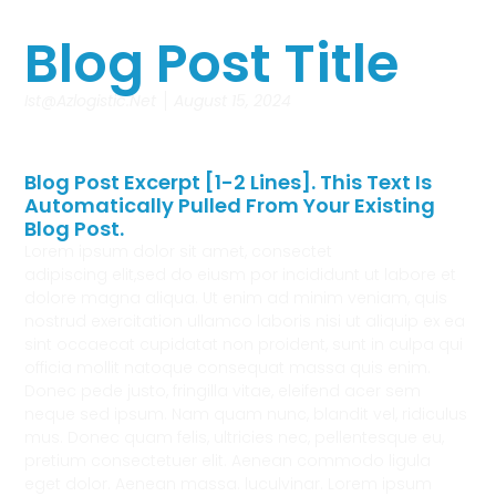
Blog Post Title
Ist@azlogistic.net
August 15, 2024
Blog Post Excerpt [1-2 Lines]. This Text Is
Automatically Pulled From Your Existing
Blog Post.
Lorem ipsum dolor sit amet, consectet
adipiscing elit,sed do eiusm por incididunt ut labore et
dolore magna aliqua. Ut enim ad minim veniam, quis
nostrud exercitation ullamco laboris nisi ut aliquip ex ea
sint occaecat cupidatat non proident, sunt in culpa qui
officia mollit natoque consequat massa quis enim.
Donec pede justo, fringilla vitae, eleifend acer sem
neque sed ipsum. Nam quam nunc, blandit vel, ridiculus
mus. Donec quam felis, ultricies nec, pellentesque eu,
pretium consectetuer elit. Aenean commodo ligula
eget dolor. Aenean massa. luculvinar. Lorem ipsum